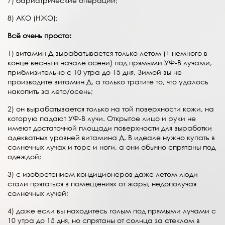
7) бариатрические операции;
8) АКО (НЖО);
Всё очень просто:
1) витамин Д вырабатывается только летом (+ немного в
конце весны и начале осени) под прямыми УФ-B лучами,
приблизительно с 10 утра до 15 дня. Зимой вы не
производите витамин Д, а только тратите то, что удалось
накопить за лето/осень;
2) он вырабатывается только на той поверхности кожи, на
которую падают УФ-B лучи. Открытое лицо и руки не
имеют достаточной площади поверхности для выработки
адекватных уровней витамина Д. В идеале нужно купать в
солнечных лучах и торс и ноги, а они обычно спрятаны под
одеждой;
3) c изобретением кондиционеров даже летом люди
стали прятаться в помещениях от жары, недополучая
солнечных лучей;
4) даже если вы находитесь голым под прямыми лучами с
10 утра до 15 дня, но спрятаны от солнца за стеклом в