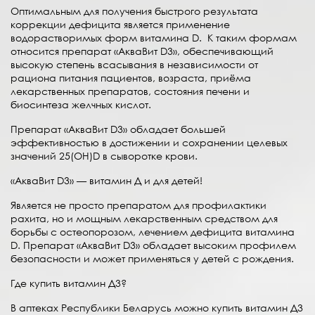
Оптимальным для получения быстрого результата
коррекции дефицита является применение
водорастворимых форм витамина D. К таким формам
относится препарат «АкваВит D3», обеспечивающий
высокую степень всасывания в независимости от
рациона питания пациентов, возраста, приёма
лекарственных препаратов, состояния печени и
биосинтеза желчных кислот.
Препарат «АкваВит D3» обладает большей
эффективностью в достижении и сохранении целевых
значений 25(OH)D в сыворотке крови.
«АкваВит D3» — витамин Д и для детей!
Является не просто препаратом для профилактики
рахита, но и мощным лекарственным средством для
борьбы с остеопорозом, лечением дефицита витамина
D. Препарат «АкваВит D3» обладает высоким профилем
безопасности и может применяться у детей с рождения.
Где купить витамин Д3?
В аптеках Республики Беларусь можно купить витамин Д3