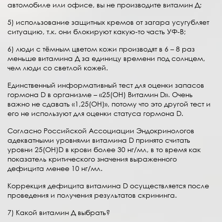
автомобиле или офисе, вы не производите витамин Д;
5) использование защитных кремов от загара усугубляет
ситуацию, т.к. они блокируют какую-то часть УФ-B;
6) люди с тёмным цветом кожи производят в 6 – 8 раз
меньше витамина Д за единицу времени под солнцем,
чем люди со светлой кожей.
Единственный информативный тест для оценки запасов
гормона D в организме – «25(OH) Витамин D». Очень
важно не сдавать «1,25(OH)», потому что это другой тест и
его не используют для оценки статуса гормона D.
Согласно Российской Ассоциации Эндокринологов
адекватными уровнями витамина D принято считать
уровни 25(OH)D в крови более 30 нг/мл, в то время как
показатель критического значения выраженного
дефицита менее 10 нг/мл.
Коррекция дефицита витамина D осуществляется после
проведения и получения результатов скрининга.
7) Какой витамин Д выбрать?