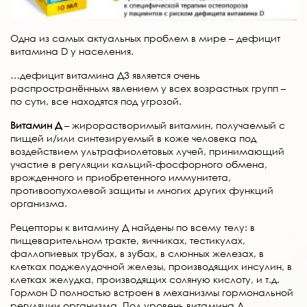
Одна из самых актуальных проблем в мире – дефицит
витамина D у населения.
…дефицит витамина Д3 является очень
распространённым явлением у всех возрастных групп –
по сути, все находятся под угрозой.
Витамин Д
– жирорастворимый витамин, получаемый с
пищей и/или синтезируемый в коже человека под
воздействием ультрафиолетовых лучей, принимающий
участие в регуляции кальций-фосфорного обмена,
врожденного и приобретенного иммунитета,
противоопухолевой защиты и многих других функций
организма.
Рецепторы к витамину Д найдены по всему телу: в
пищеварительном тракте, яичниках, тестикулах,
фаллопиевых трубах, в зубах, в слюнных железах, в
клетках поджелудочной железы, производящих инсулин, в
клетках желудка, производящих соляную кислоту, и т.д.
Гормон D полностью встроен в механизмы гормональной
регуляции организма. Под уровень витамина Д