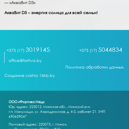
— «АкваВит D3»
АкваВит
D
3
– энергия солнца для всей семьи!
3019145
5044834
+375 (17)
,
+375 (17)
office@fortiva.by
Политика обработки данных.
Создание сайта 16kb.by
ООО «Фортива Мед»
Юр. адрес: 223012, Минская обл., Минский р-н,
г.п. Мачулищи, ул. Аэродромная, д. 4-2, кабинет 21. УНП
690659047
Почтовый адрес: 220073, г. Минск,