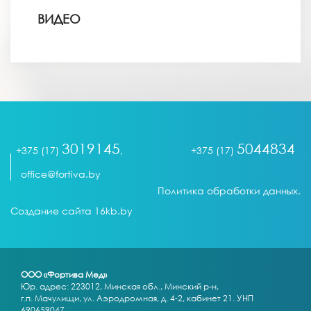
ВИДЕО
3019145
5044834
+375 (17)
,
+375 (17)
office@fortiva.by
Политика обработки данных.
Создание сайта 16kb.by
ООО «Фортива Мед»
Юр. адрес: 223012, Минская обл., Минский р-н,
г.п. Мачулищи, ул. Аэродромная, д. 4-2, кабинет 21. УНП
690659047